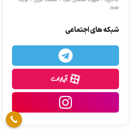
جاجرود – شهرک صنعتی کمرد – صنعت غربی – کوچه
بهروز
شبکه های اجتماعی