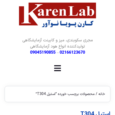
مجری سکوبندی، میز و کابینت آزمایشگاهی
تولیدکننده انواع هود آزمایشگاهی
09045190855
–
02166123670
خانه
/ محصولات برچسب خورده “استیل T304”
استیل T304