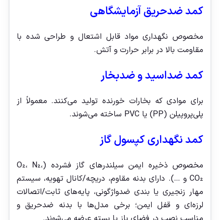
کمد ضدحریق آزمایشگاهی
مخصوص نگهداری مواد قابل اشتعال و طراحی شده با
مقاومت بالا در برابر حرارت و آتش.
کمد ضداسید و ضدبخار
برای موادی که بخارات خورنده تولید می‌کنند. معمولاً از
پلی‌پروپیلن (PP) یا PVC ساخته می‌شوند.
کمد نگهداری کپسول گاز
مخصوص ذخیره ایمن سیلندرهای گاز فشرده (O₂، N₂،
CO₂ و …). دارای بدنه مقاوم، دریچه/کانال تهویه، سیستم
مهار زنجیری یا بندی ضدواژگونی، پایه‌های ثابت/اتصالات
لرزه‌ای و قفل ایمن؛ برخی مدل‌ها با بدنه ضدحریق و
مناسب نصب در فضای باز یا بسته عرضه می‌شوند.