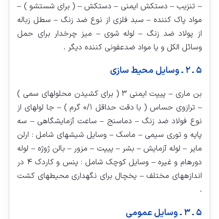
– تنزیب – دستکش ایمنی – دستکش – ( برای شستشو ) –
مواد پاک کننده – سبد فلزی از نوع ضد زنگ – سطل زباله
از پولاد ضد زنگ – لوله شوی – میز چرخدار برای حمل
وسائل الکل و یا مواد ضدعفونی کننده دیگر .
۵ ـ ۲ ـ وسایل محیط سازی
بن ماری – پیپت ایمنی ۳ ( برای کشیدن محلولهای سمی )
– ترازوی حساس ( با دقت حداقل ۰/۱ گرم ) – جا لوله‏ای از
نوع فولاد ضد زنگ – دماسنج – ساعت آزمایشگاهی – سه
پایه و توری سیمی – ماسک – وسایل شیشه‏ای شامل : ارلن
مایر – لوله آزمایش – بشر – پیپت – مزور – بالن ژوژه – لوله
دورهام و غیره – وسایل کوچک شامل : پنس و کاردک ۴ در
اندازه‏های مختلف – یخچال برای نگهداری محیطهای کشت
.
۵ ـ ۳ ـ وسایل عمومی