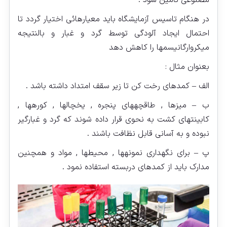
مصنوعی تامین شود .
در هنگام تاسیس آزمایشگاه باید معیارهائی اختیار گردد تا
احتمال ایجاد آلودگی توسط گرد و غبار و بالنتیجه
میکروارگانیسم‏ها را کاهش دهد
بعنوان مثال :
الف – کمدهای رخت کن تا زیر سقف امتداد داشته باشد .
ب – میزها , طاقچه‏های پنجره , یخچال‏ها , کوره‏ها ,
کابینت‏های کشت به نحوی قرار داده شوند که گرد و غبارگیر
نبوده و به آسانی قابل نظافت باشند .
پ – برای نگهداری نمونه‏ها , محیطها , مواد و همچنین
مدارک باید از کمدهای دربسته استفاده نمود .