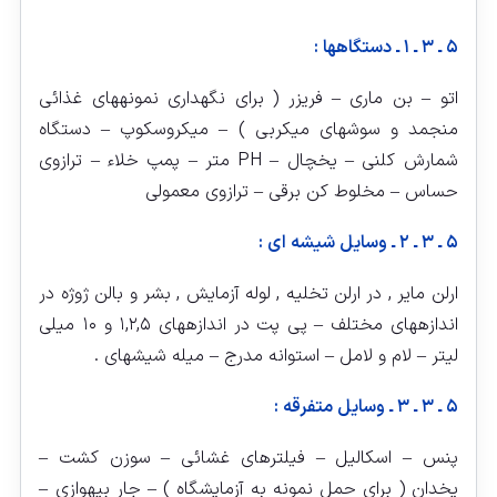
۵ ـ ۳ ـ ۱ ـ دستگاهها :
اتو – بن ماری – فریزر ( برای نگهداری نمونه‏های غذائی
منجمد و سوش‏های میکربی ) – میکروسکوپ – دستگاه
شمارش کلنی – یخچال – PH متر – پمپ خلاء – ترازوی
حساس – مخلوط کن برقی – ترازوی معمولی
۵ ـ ۳ ـ ۲ ـ وسایل شیشه‏ ای :
ارلن مایر , در ارلن تخلیه , لوله آزمایش , بشر و بالن ژوژه در
اندازه‏های مختلف – پی پت در اندازه‏های ۱,۲,۵ و ۱۰ میلی
لیتر – لام و لامل – استوانه مدرج – میله شیشه‏ای .
۵ ـ ۳ ـ ۳ ـ وسایل متفرقه :
پنس – اسکالیل – فیلترهای غشائی – سوزن کشت –
یخدان ( برای حمل نمونه به آزمایشگاه ) – جار بی‏هوازی –