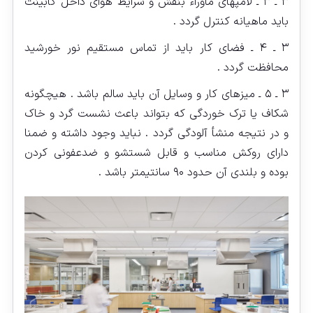
۳ ـ ۳ ـ لامپهای ماوراء بنفش و شرایط هوای داخل کابینت
باید ماهیانه کنترل گردد .
۳ ـ ۴ ـ فضای کار باید از تماس مستقیم نور خورشید
محافظت گردد .
۳ ـ ۵ ـ میزهای کار و وسایل آن باید سالم باشد . هیچگونه
شکاف یا ترک خوردگی که بتواند باعث نشست گرد و خاک
و در نتیجه منشأ آلودگی گردد . نباید وجود داشته و ضمنا
دارای روکش مناسب و قابل شستشو و ضدعفونی کردن
بوده و بلندی آن حدود ۹۰ سانتیمتر باشد .