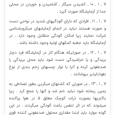
۷ ـ ۱ ـ ۱۰ ـ کشیدن سیگار , آشامیدن و خوردن در محلی
جدا از آزمایشگاه صورت گیرد .
۷ ـ ۱ ـ ۱۱ ـ افرادی که دارای آلودگی‏های شدید در نواحی دست
و صورت هستند نباید در انجام آزمایشهای میکروبشناسی
شرکت نمایند زیرا امکان آلودگی متقابل وجود دارد . در
آزمایشگاه باید جعبه کمک‏های اولیه وجود داشته باشد .
۷ ـ ۱ ـ ۱۲ ـ در صورتیکه هنگام کار در آزمایشگاه فرد دچار
بریدگی و یا خراشیدگی دست شود باید محل بریدگی را
ضدعفونی کرده و آنرا با نوار چسب‏های زخم بندی از نوع
نفوذناپذیر بپوشانند .
۷ ـ ۱ ـ ۱۳ ـ در صورتی که کشت‏های میکربی بطور تصادفی به
زمین ریخته شود نباید خم شد و آنها را جمع کرد . زیرا
باکتری‏ها بصورت ذرات کوچک معلق ۵ در هوا پراکنده
میشوند که در اثر تنفس باعث آلودگی می‏گردند . در این
گونه موارد باید ابتدا مقداری محلول ضدعفونی کننده قوی