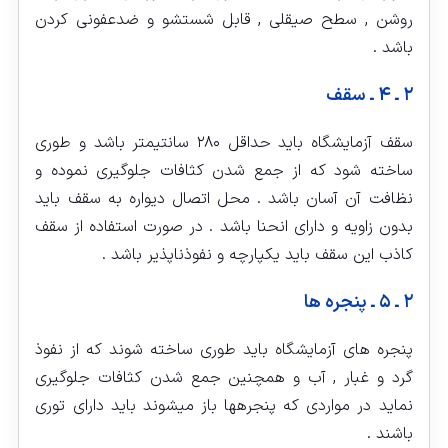
روشن , سطح صیقلی , قابل شستشو و ضدعفونی کردن
باشد .
۲ ـ ۴ ـ سقف
سقف آزمایشگاه باید حداقل ۲۸۰ سانتیمتر باشد و طوری
ساخته شود که از جمع شدن کثافات جلوگیری نموده و
نظافت آن آسان باشد . محل اتصال دیواره به سقف باید
بدون زاویه و دارای انحنا باشد . در صورت استفاده از سقف
کاذب این سقف باید یکپارچه و نفوذناپذیر باشد .
۲ ـ ۵ ـ پنجره‏ ها
پنجره‏ های آزمایشگاه باید طوری ساخته شوند که از نفوذ
گرد و غبار , آب و همچنین جمع شدن کثافات جلوگیری
نماید در مواردی که پنجره‏ها باز می‏شوند باید دارای توری
باشند .