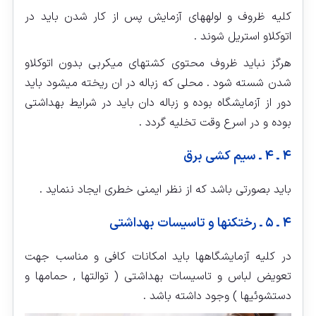
کلیه ظروف و لوله‏های آزمایش پس از کار شدن باید در
اتوکلاو استریل شوند .
هرگز نباید ظروف محتوی کشت‏های میکربی بدون اتوکلاو
شدن شسته شود . محلی که زباله در ان ریخته میشود باید
دور از آزمایشگاه بوده و زباله دان باید در شرایط بهداشتی
بوده و در اسرع وقت تخلیه گردد .
۴ ـ ۴ ـ سیم کشی برق
باید بصورتی باشد که از نظر ایمنی خطری ایجاد ننماید .
۴ ـ ۵ ـ رختکن‏ها و تاسیسات بهداشتی
در کلیه آزمایشگاهها باید امکانات کافی و مناسب جهت
تعویض لباس و تاسیسات بهداشتی ( توالت‏ها , حمام‏ها و
دستشوئی‏ها ) وجود داشته باشد .