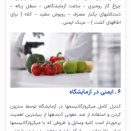
چراغ گاز رومیزی – ساعت آزمایشگاهی – سطل زباله –
دستکش‏های یکبار مصرف – روپوش سفید – کلاه ( برای
اطاق‏های کشت ) – عینک ایمنی .
۶ ـ ایمنی در آزمایشگاه
کنترل کامل میکروارگانیسم‏ها در آزمایشگاه توسط سترون
کردن و استفاده از ضد عفونی کننده‏ها از بیشترین اهمیت
برخوردار است کلیه وسایل و ظروفی که با میکروارگانیسم‏ها