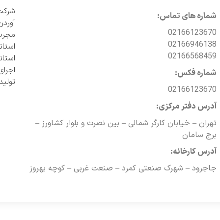
شماره های تماس:
آوردن
02166123670
مجرب 
02166946138
02166568459
اجرای
شماره فکس:
تولی
02166123670
آدرس دفتر مرکزی:
تهران – خیابان کارگر شمالی – بین نصرت و بلوار کشاورز –
برج سامان
آدرس کارخانه:
جاجرود – شهرک صنعتی کمرد – صنعت غربی – کوچه بهروز